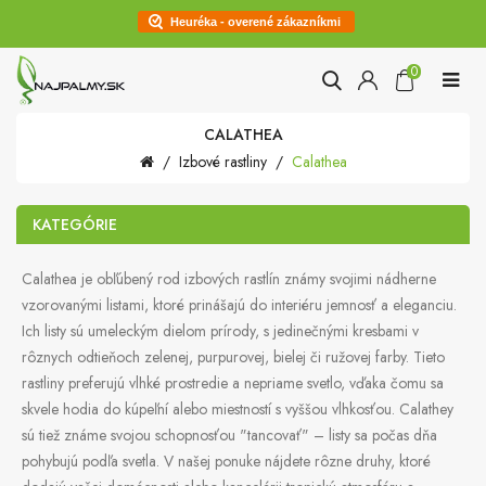
Heuréka - overené zákazníkmi
0
CALATHEA
Izbové rastliny
Calathea
KATEGÓRIE
Calathea je obľúbený rod izbových rastlín známy svojimi nádherne
vzorovanými listami, ktoré prinášajú do interiéru jemnosť a eleganciu.
Ich listy sú umeleckým dielom prírody, s jedinečnými kresbami v
rôznych odtieňoch zelenej, purpurovej, bielej či ružovej farby. Tieto
rastliny preferujú vlhké prostredie a nepriame svetlo, vďaka čomu sa
skvele hodia do kúpeľní alebo miestností s vyššou vlhkosťou. Calathey
sú tiež známe svojou schopnosťou "tancovať" – listy sa počas dňa
pohybujú podľa svetla. V našej ponuke nájdete rôzne druhy, ktoré