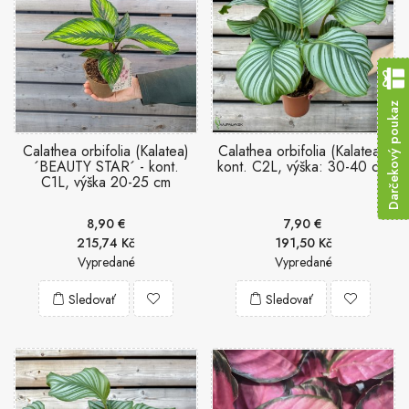
Darčekový poukaz
Calathea orbifolia (Kalatea)
Calathea orbifolia (Kalatea),
´BEAUTY STAR´ - kont.
kont. C2L, výška: 30-40 cm
C1L, výška 20-25 cm
8,90 €
7,90 €
215,74 Kč
191,50 Kč
Vypredané
Vypredané
Sledovať
Sledovať