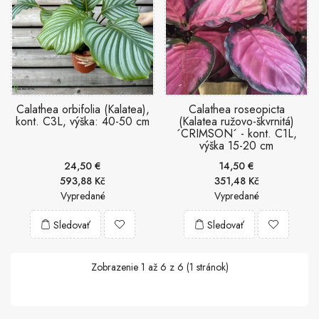
Calathea orbifolia (Kalatea),
Calathea roseopicta
kont. C3L, výška: 40-50 cm
(Kalatea ružovo-škvrnitá)
´CRIMSON´ - kont. C1L,
výška 15-20 cm
24,50 €
14,50 €
593,88 Kč
351,48 Kč
Vypredané
Vypredané
Sledovať
Sledovať
Zobrazenie 1 až 6 z 6 (1 stránok)