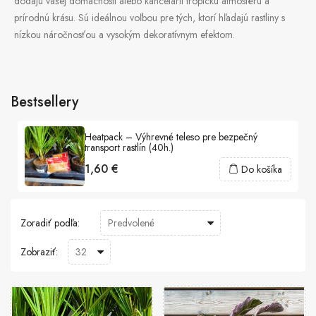
dodajú vašej domácnosti alebo kancelárii tropickú atmosféru a
prírodnú krásu. Sú ideálnou voľbou pre tých, ktorí hľadajú rastliny s
nízkou náročnosťou a vysokým dekoratívnym efektom.
Bestsellery
Heatpack – Výhrevné teleso pre bezpečný
transport rastlín (40h.)
1,60 €
Do košíka
Zoradiť podľa:
Zobraziť: